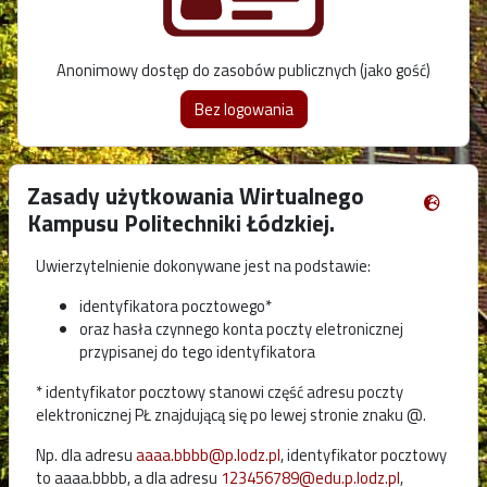
Anonimowy dostęp do zasobów publicznych (jako gość)
Zasady użytkowania Wirtualnego
Kampusu Politechniki Łódzkiej.
Uwierzytelnienie dokonywane jest na podstawie:
identyfikatora pocztowego*
oraz hasła czynnego konta poczty eletronicznej
przypisanej do tego identyfikatora
* identyfikator pocztowy stanowi część adresu poczty
elektronicznej PŁ znajdującą się po lewej stronie znaku @.
Np. dla adresu
aaaa.bbbb@p.lodz.pl
, identyfikator pocztowy
to aaaa.bbbb, a dla adresu
123456789@edu.p.lodz.pl
,