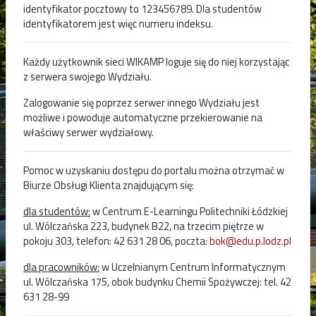
identyfikator pocztowy to 123456789. Dla studentów
identyfikatorem jest więc numeru indeksu.
Każdy użytkownik sieci WIKAMP loguje się do niej korzystając
z serwera swojego Wydziału.
Zalogowanie się poprzez serwer innego Wydziału jest
możliwe i powoduje automatyczne przekierowanie na
właściwy serwer wydziałowy.
Pomoc w uzyskaniu dostępu do portalu można otrzymać w
Biurze Obsługi Klienta znajdującym się:
dla studentów:
w Centrum E-Learningu Politechniki Łódzkiej
ul. Wólczańska 223, budynek B22, na trzecim piętrze w
pokoju 303, telefon: 42 631 28 06, poczta:
bok@edu.p.lodz.pl
dla pracowników:
w Uczelnianym Centrum Informatycznym
ul. Wólczańska 175, obok budynku Chemii Spożywczej: tel. 42
631 28-99