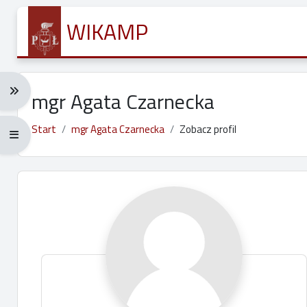
Przejdź do głównej zawartości
WIKAMP
Rozwiń menu nawigacji: Ctrl + Alt + →
mgr Agata Czarnecka
Start
mgr Agata Czarnecka
Zobacz profil
Rozwiń menu pełnoekranowe: Ctrl + Alt + f
Główne bloki treści