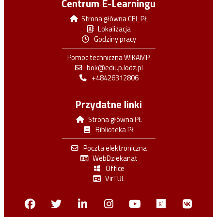
Centrum E-Learningu
Strona główna CEL PŁ
Lokalizacja
Godziny pracy
Pomoc techniczna WIKAMP
bok@edu.p.lodz.pl
+48426312806
Przydatne linki
Strona główna PŁ
Biblioteka PŁ
Poczta elektroniczna
WebDziekanat
Office
VirTUL
Facebook
Twitter
Linkedin
Instagram
Youtube
Researchga
VK.c